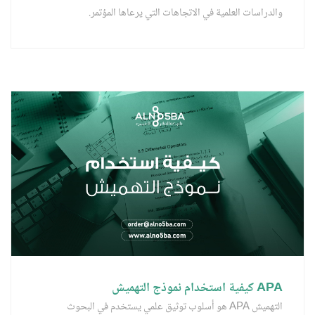
والدراسات العلمية في الاتجاهات التي يرعاها المؤتمر.
APA كيفية استخدام نموذج التهميش
التهميش APA هو أسلوب توثيق علمي يستخدم في البحوث