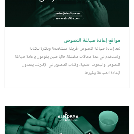
مواقع إعادة صياغة النصوص
تعد إعادة صياغة النصوص طريقة مستخدمة وبكثرة للكتابة
وتستخدم في عدة مجالات مختلفة، فالباحثين يقومون بإعادة صياغة
النصوص والبحوث العلمية، وكتاب المحتوى في الإنترنت يعمدون
لإعادة الصياغة وغيرها.