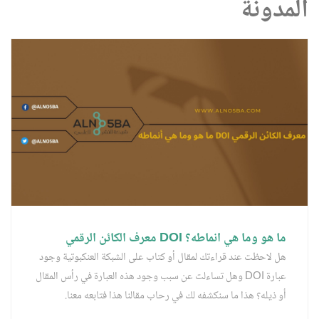
المدونة
ما هو وما هي انماطه؟ DOI معرف الكائن الرقمي
هل لاحظت عند قراءتك لمقال أو كتاب على الشبكة العنكبوتية وجود
عبارة DOI وهل تساءلت عن سبب وجود هذه العبارة في رأس المقال
أو ذيله؟ هذا ما سنكشفه لك في رحاب مقالنا هذا فتابعه معنا.