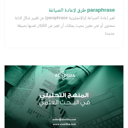
paraphrase طرق لإعادة الصياغة
تعبر إعادة الصياغة (بالإنجليزية paraphrase) عن تغيير شكل كتابة
محتوى أو نص معين بحيث يمكنك أن تعبر عن الأفكار نفسها بصيغة
جديدة