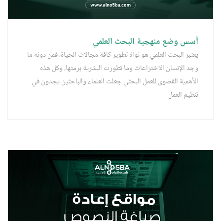
أسس وضع منهجية البحث العلمي
يعتبر البحث العلمي هو نواة تطوير كافة مجالات الحياة، فمن دونه ما
وجد الإنسان الاختراعات وما تطورت البشرية برمتها، وكل هذه
الأهمية القصوى للعمل البحثي جعلت العلماء والباحثين يجدون في
تنظيم العمل