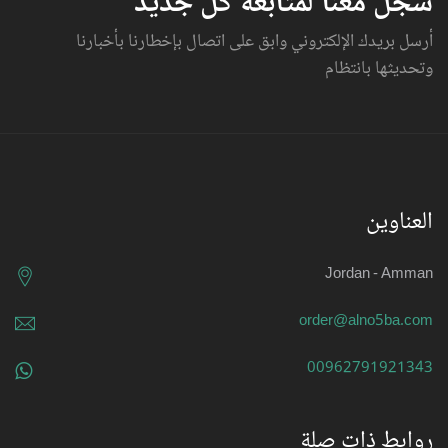
سجل معنا لمتابعة كل جديد
أرسل بريدك الإلكتروني وابق على اتصال بإخطارنا بأخبارنا
وتحديثها بانتظام
العناوين
Jordan - Amman
order@alno5ba.com
00962791921343
روابط ذات صلة