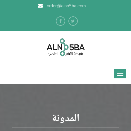
order@alno5ba.com
المدونة