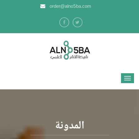
order@alno5ba.com
المدونة