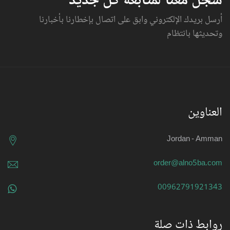
سجل معنا لمتابعة كل جديد
أرسل بريدك الإلكتروني وابق على اتصال بإخطارنا بأخبارنا
وتحديثها بانتظام
العناوين
Jordan - Amman
order@alno5ba.com
00962791921343
روابط ذات صلة