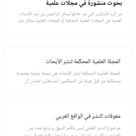
بحوث منشورة في مجلات علمية
من أبرز الأساليب التي من خلالها يتمكن الباحثون من نشر الأبحاث
العلمية هي المجلات العلمية المحكمة أو المجلات العلمية بشكل عام،
وفي الوقت الحالي ظهرت الكثير من المجلات العلمية التي تحصل
على أبحاث الباحثين وتقوم بنشرها في الأعداد التي تصدر من خلالها
المجلة العلمية المحكّمة لنشر الأبحاث
المجلة العلمية المحكّمة لنشر الأبحاث هي مجلة علمية معتمدة
ومحكّمة من قبل هيئة من المحكّمين المستقلين لضمان أن
البحث المقدم في مختلف المجالات العلمية والتربوية والنفسية
والهندسية والإدارية وغيرها هو بحث أصيل ذو فائدة. و المجلة
العلمية المحكمة لنشر الأبحا
معوقات النشر في الواقع العربي
موضوع النشر العلمي ليس بالأمر السهل و يتبع لعدد من
القواعد و الأساسيات التي يجب اتباعها ، بالإضافة إلى تجنب