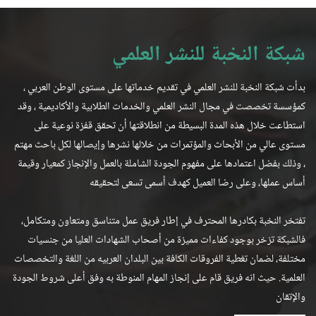
شبكة النخبة للنشر العلمي
بدأت شبكة النخبة للنشر العلمي في تقديم خدماتها على مستوى الوطن العربي ،
كمؤسسة تخصصت في مجال النشر العلمي والخدمات الطلابية والأكاديمية ، وقد
استطاعت خلال هذه المدة البسيطة من انطلاقتها أن تحقق قفزة نوعية على
مستوى عالي من الأبحاث والمؤتمرات من خلالها نشرها وإيصالها لكل باحث مهتم
، وذلك بفضل اعتمادها على مفهوم الجودة الشاملة بالعمل والإنجاز كمعيار وقيمة
أساس عملها، وعلى رضا العميل كهدف أسمى تسعى لتحقيقه
تفتخر النخبة بكادرها المحترف في إطار فريق عمل متناسق ومتعاون ومتكامل،
فالشبكة تزخر بوجود كفاءات مميزة من أصحاب الشهادات العليا من جنسيات
مختلفة، لضمان تغطية الفروقات الكافة بين البلدان العربيه من اللغة والتخصصات
العلمية. حيث انه فريق قام على إنجاز المهام المنوطة به وفق أعلى شروط الجودة
والإتقان