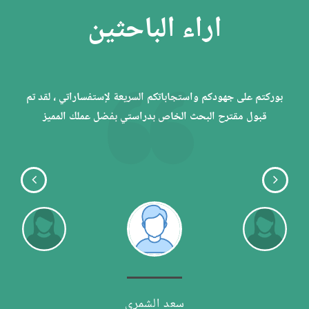
اراء الباحثين
يق
بوركتم على جهودكم واستجاباتكم السريعة لإستفساراتي ، لقد تم
أول
قبول مقترح البحث الخاص بدراستي بفضل عملك المميز
ا
و
سعد الشمري