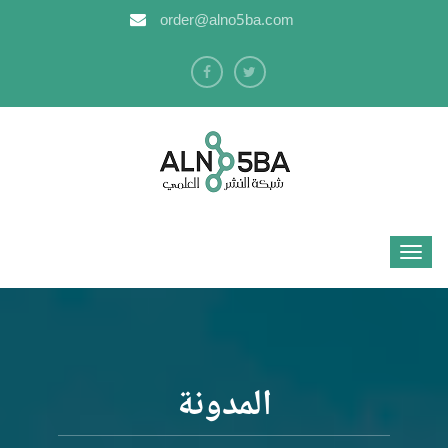
order@alno5ba.com
المدونة