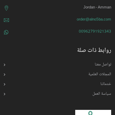
Jordan - Amman
order@alno5ba.com
00962791921343
روابط ذات صلة
تواصل معنا
المجلات العلمية
خدماتنا
سياسة العمل