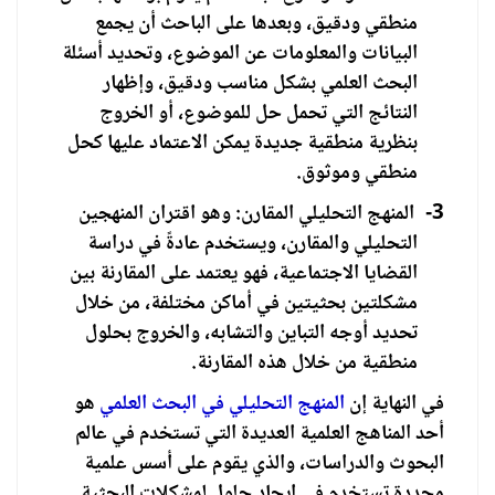
منطقي ودقيق، وبعدها على الباحث أن يجمع
البيانات والمعلومات عن الموضوع، وتحديد أسئلة
البحث العلمي بشكل مناسب ودقيق، وإظهار
النتائج التي تحمل حل للموضوع، أو الخروج
بنظرية منطقية جديدة يمكن الاعتماد عليها كحل
منطقي وموثوق.
3-
المنهج التحليلي المقارن: وهو اقتران المنهجين
التحليلي والمقارن، ويستخدم عادةً في دراسة
القضايا الاجتماعية، فهو يعتمد على المقارنة بين
مشكلتين بحثيتين في أماكن مختلفة، من خلال
تحديد أوجه التباين والتشابه، والخروج بحلول
منطقية من خلال هذه المقارنة.
في النهاية إن
المنهج التحليلي في البحث العلمي
هو
أحد المناهج العلمية العديدة التي تستخدم في عالم
البحوث والدراسات، والذي يقوم على أسس علمية
محددة تستخدم في إيجاد حلول لمشكلات البحثية