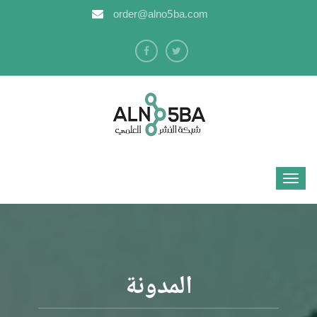
order@alno5ba.com
المدونة