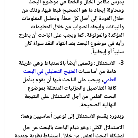
يدرس مكامن الخلل والخطأ في موضوع البحث
ومحاولة إيجاد ما هو الصحيح فيعا فيها، وذلك من
خلال العودة إلى أصل كل خطأ، وتحليل المعلومات
والبيانات وإيجاد الصواب من خلال المعلومات
المؤكدة والموثوقة. كما ويجب على الباحث أن يطرح
رأيه في موضوع البحث بعد انتهاء النقد سواءً كان
سلبياً أو إيجابياً.
3-
الاستدلال: وتسمى أيضاً بالاستنباط وهي طريقة
هامة من أساسيات
المنهج التحليلي في البحث
العلمي
، ويجب على الباحث فيها أن يقوم بتأمل
كافة التفاصيل والجزئيات المتعلقة بموضوع
البحث العلمي من أجل الاستدلال على النتيجة
النهائية الصحيحة.
وبدوره يقسم الاستدلال إلى نوعين أساسيين وهما:
الاستدلال الكلي: وهو قيام الباحث بالبحث عن حل
لمشكلة البحث العلمي من خلال استنباط نظرية جديدة