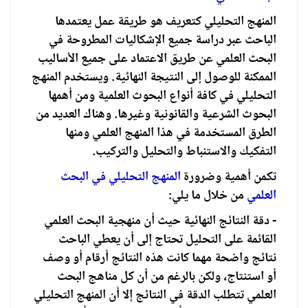
المنهج التحليلي كتعريف هو طريقة عمل يعتمدها
الباحث عبر دراسة جميع الإشكاليات المطروحة في
البحث العلمي عن طريق الاعتماد على جميع الأساليب
الممكنة للوصول إلى النتيجة النهائية. ويستخدم المنهج
التحليلي في كافة أنواع البحوث العلمية ومن أهمها
البحوث الشرعية والقانونية وغيرها. وهناك العديد من
الطرق المستخدمة في هذا المنهج العلمي ومنها
التفكيك والاستنباط والتحليل والتركيب.
تكمن أهمية وضرورة
المنهج التحليلي في البحث
العلمي
من خلال ما يلي:
- دقة النتائج النهائية حيث أن منهجية البحث العلمي
القائمة على التحليل تحتاج إلى أن يعطي الباحث
نتائج واضحة مهما كانت هذه النتائج أرقام أو وصف
أو استنتاج، ولكن بالرغم من أن كل مناهج البحث
العلمي تتطلب الدقة في النتائج إلا أن المنهج التحليلي