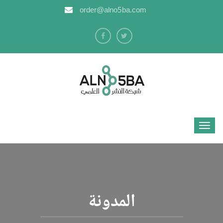
order@alno5ba.com
المدونة